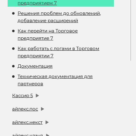
предприятием 7
Решения проблем до обновлений,
добавление расширений
Как перейти на Торговое
предприятие 7
Как работать с логами в Торговом
предприятии 7
Документация
Техническая документация для
партнеров
Кассир 5
айлекс.пос
айлекс.некст
айлекс.клауд