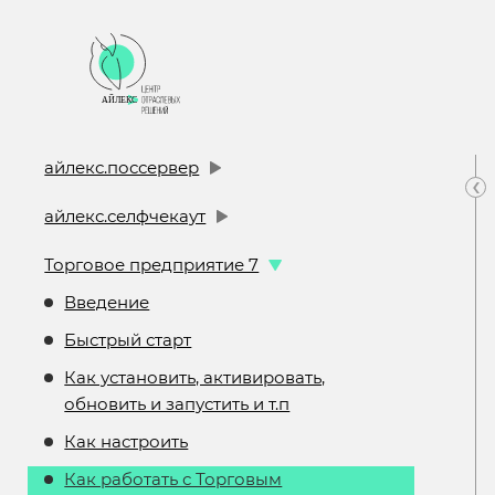
айлекс.поссервер
‹
айлекс.селфчекаут
Торговое предприятие 7
Введение
Быстрый старт
Как установить, активировать,
обновить и запустить и т.п
Как настроить
Как работать с Торговым