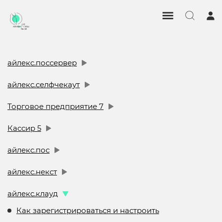
айлекс.поссервер
айлекс.селфчекаут
Торговое предприятие 7
Кассир 5
айлекс.пос
айлекс.некст
айлекс.клауд
Как зарегистрироваться и настроить