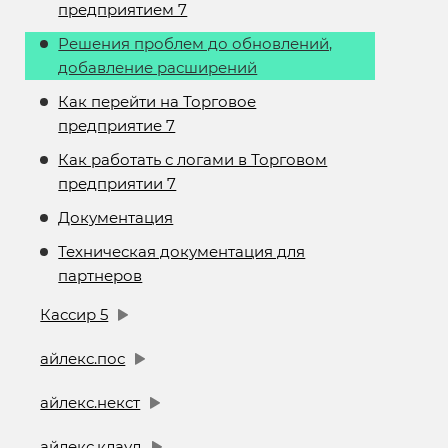
предприятием 7
Решения проблем до обновлений,
добавление расширений
Как перейти на Торговое
предприятие 7
Как работать с логами в Торговом
предприятии 7
Документация
Техническая документация для
партнеров
Кассир 5
айлекс.пос
айлекс.некст
айлекс.клауд