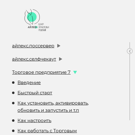
айлекс.поссервер
‹
айлекс.селфчекаут
Торговое предприятие 7
Введение
Быстрый старт
Как установить, активировать,
обновить и запустить и т.п
Как настроить
Как работать с Торговым