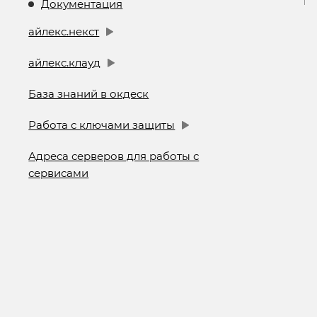
Документация
айлекс.некст
айлекс.клауд
База знаний в окдеск
Работа с ключами защиты
Адреса серверов для работы с
сервисами