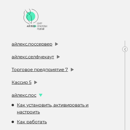
айлекс.поссервер
‹
айлекс.селфчекаут
Торговое предприятие 7
Кассир 5
айлекс.пос
Как установить, активировать и
настроить
Как работать