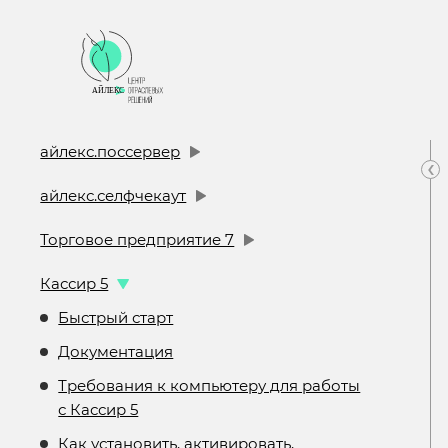
айлекс.поссервер
‹
айлекс.селфчекаут
Торговое предприятие 7
Кассир 5
Быстрый старт
Документация
Требования к компьютеру для работы
с Кассир 5
Как установить, активировать,