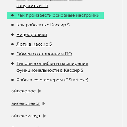
запустить и т.п
Как произвести основные настройки
Как работать с Кассир 5
Видеоролики
Логи в Кассир 5
Обмен со сторонним ПО
Типовые ошибки и расширение
функциональности в Кассир 5
Работа со стартером (CStart.exe)
айлекс.пос
айлекс.некст
айлекс.клауд