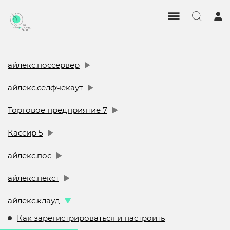
айлекс.поссервер
айлекс.селфчекаут
Торговое предприятие 7
Кассир 5
айлекс.пос
айлекс.некст
айлекс.клауд
Как зарегистрироваться и настроить