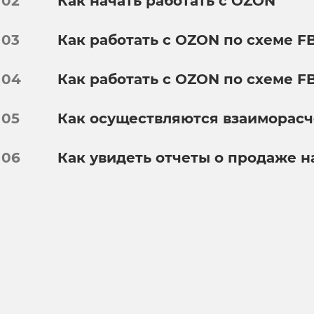
02
Как начать работать с OZON
03
Как работать с OZON по схеме F
04
Как работать с OZON по схеме FB
05
Как осуществляются взаиморас
06
Как увидеть отчеты о продаже 