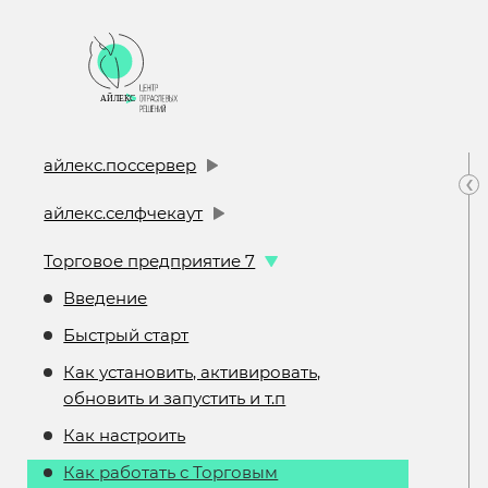
айлекс.поссервер
‹
айлекс.селфчекаут
Торговое предприятие 7
Введение
Быстрый старт
Как установить, активировать,
обновить и запустить и т.п
Как настроить
Как работать с Торговым