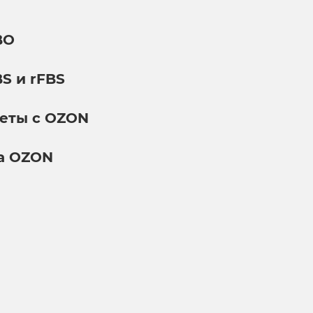
BO
S и rFBS
четы с OZON
на OZON