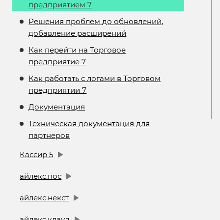
предприятием 7
Решения проблем до обновлений,
добавление расширений
Как перейти на Торговое
предприятие 7
Как работать с логами в Торговом
предприятии 7
Документация
Техническая документация для
партнеров
Кассир 5
айлекс.пос
айлекс.некст
айлекс.клауд