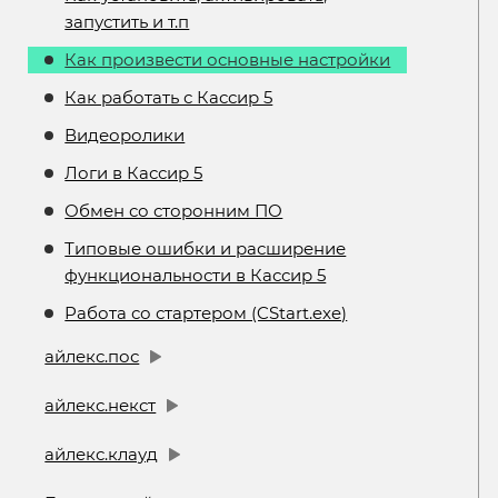
запустить и т.п
Как произвести основные настройки
Как работать с Кассир 5
Видеоролики
Логи в Кассир 5
Обмен со сторонним ПО
Типовые ошибки и расширение
функциональности в Кассир 5
Работа со стартером (CStart.exe)
айлекс.пос
айлекс.некст
айлекс.клауд