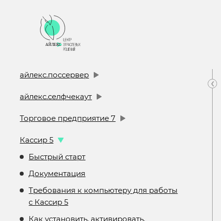
айлекс.поссервер
‹
айлекс.селфчекаут
Торговое предприятие 7
Кассир 5
Быстрый старт
Документация
Требования к компьютеру для работы
с Кассир 5
Как установить, активировать,