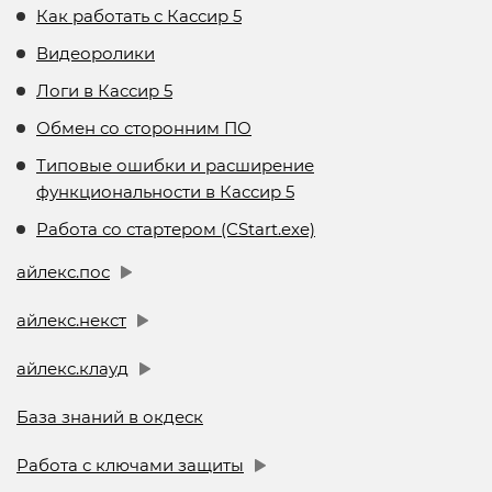
Как работать с Кассир 5
Видеоролики
Логи в Кассир 5
Обмен со сторонним ПО
Типовые ошибки и расширение
функциональности в Кассир 5
Работа со стартером (CStart.exe)
айлекс.пос
айлекс.некст
айлекс.клауд
База знаний в окдеск
Работа с ключами защиты