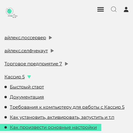
айлекс.поссервер
айлекс.селфчекаут
Торговое предприятие 7
Кассир 5
Быстрый старт
Документация
Требования к компьютеру для работы с Кассир 5
Как установить, активировать, запустить и т.п
Как произвести основные настройки