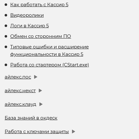
Как работать с Кассир 5
Видеоролики
Логи в Кассир 5
Обмен со сторонним ПО
Типовые ошибки и расширение
функциональности в Кассир 5
Работа со стартером (CStart.exe)
айлекс.пос
айлекс.некст
айлекс.клауд
База знаний в окдеск
Работа с ключами защиты