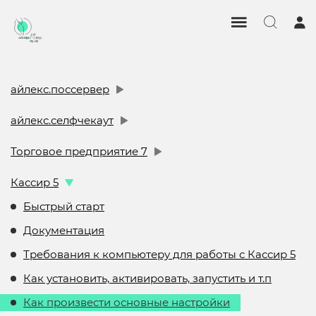
айлекс.поссервер
айлекс.селфчекаут
Торговое предприятие 7
Кассир 5
Быстрый старт
Документация
Требования к компьютеру для работы с Кассир 5
Как установить, активировать, запустить и т.п
Как произвести основные настройки