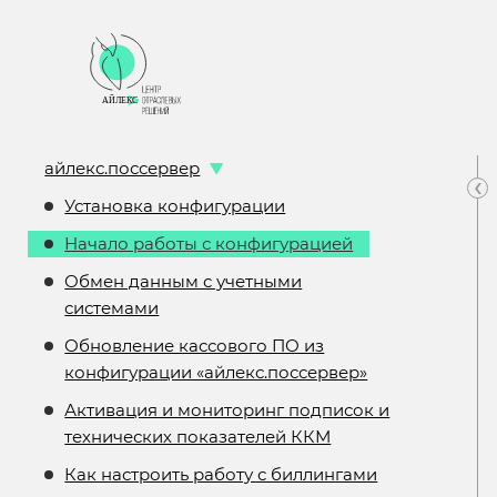
айлекс.поссервер
‹
Установка конфигурации
Начало работы с конфигурацией
Обмен данным с учетными
системами
Обновление кассового ПО из
конфигурации «айлекс.поссервер»
Активация и мониторинг подписок и
технических показателей ККМ
Как настроить работу с биллингами