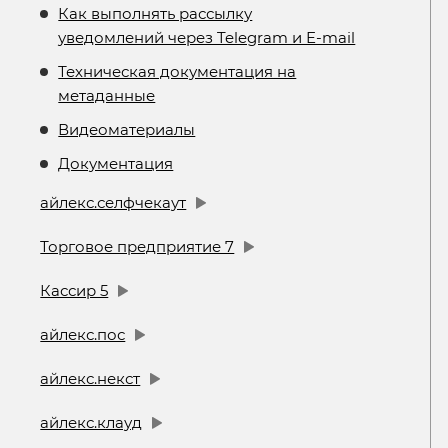
Как выполнять рассылку
уведомлений через Telegram и E-mail
Техническая документация на
метаданные
Видеоматериалы
Документация
айлекс.селфчекаут
Торговое предприятие 7
Кассир 5
айлекс.пос
айлекс.некст
айлекс.клауд