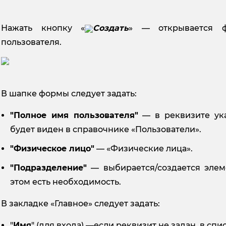
Нажать кнопку «
Создать
» — открывается ф
пользователя.
В шапке формы следует задать:
"Полное имя пользователя"
— в реквизите ука
будет виден в справочнике «Пользователи».
"Физическое лицо"
— «Физические лица».
"Подразделение"
— выбирается/создается элем
этом есть необходимость.
В закладке «Главное» следует задать:
"
Имя
" (для входа) —если реквизит не задан, в сп