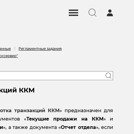
данные
Регламентные задания
оссервер"
акций ККМ
ботка транзакций ККМ
» предназначен для
ументов «
Текущие продажи на ККМ
» и
ии
», а также документа «
Отчет отдела
», если