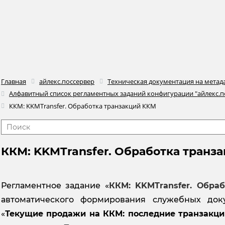
Главная
айлекс.поссервер
Техническая документация на мета
Алфавитный список регламентных заданий конфигурации "айлекс.п
ККМ: KKMTransfer. Обработка транзакций ККМ
ККМ: KKMTransfer. Обработка транз
Регламентное задание «
ККМ: KKMTransfer. Обра
автоматического формирования служебных док
«
Текущие продажи на ККМ: последние транзакц