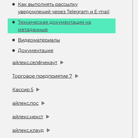
Как выполнять рассылку
уведомлений через Telegram и E-mail
Техническая документация на
метаданные
Видеоматериалы
Документация
айлекс.селфчекаут
Торговое предприятие 7
Кассир 5
айлекс.пос
айлекс.некст
айлекс.клауд