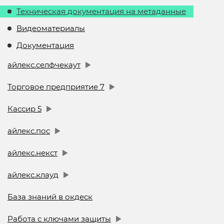
Техническая документация на метаданные
Видеоматериалы
Документация
айлекс.селфчекаут
Торговое предприятие 7
Кассир 5
айлекс.пос
айлекс.некст
айлекс.клауд
База знаний в окдеск
Работа с ключами защиты