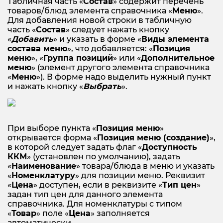
Табличная часть «
Состав
» содержит перечень
товаров/блюд элемента справочника «
Меню
».
Для добавления новой строки в табличную
часть «
Состав
» следует нажать кнопку
«
Добавить
» и указать в форме «
Виды элемента
состава меню
», что добавляется: «
Позиция
меню
», «
Группа позиций
» или «
Дополнительное
меню
» (элемент другого элемента справочника
«
Меню
»). В форме надо выделить нужный пункт
и нажать кнопку «
Выбрать
».
При выборе пункта «
Позиция меню
»
открывается форма «
Позиция меню (создание)
»,
в которой следует задать флаг «
Доступность
ККМ
» (установлен по умолчанию), задать
«
Наименование
» товара/блюда в меню и указать
«
Номенклатуру
» для позиции меню. Реквизит
«
Цена
» доступен, если в реквизите «
Тип цен
»
задан тип цен для данного элемента
справочника. Для номенклатуры с типом
«
Товар
» поле «
Цена
» заполняется
автоматически.