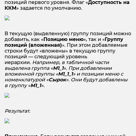
позиций первого уровня. Флаг «
Доступность на
ККМ
» задается по умолчанию.
В текущую (выделенную) группу позиций можно
добавить, как «
Позицию меню
», так и «
Группу
позиций (вложенная)
». При этом добавляемые
строки будут «вложены» в текущую группу
позиций — следующий уровень
иерархии.
Например, в табличной части
выделена группа «
М1_1
». При добавлении
вложенной группы «
М1_1_1
» и позиции меню с
номенклатурой «
Сырок
». Они будут добавлены
в группу «
М1_1
».
Результат.