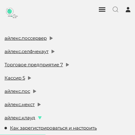
айлекс.поссервер
айлекс.селфчекаут
Торговое предприятие 7
Кассир 5
айлекс.пос
айлекс.некст
айлекс.клауд
Как зарегистрироваться и настроить