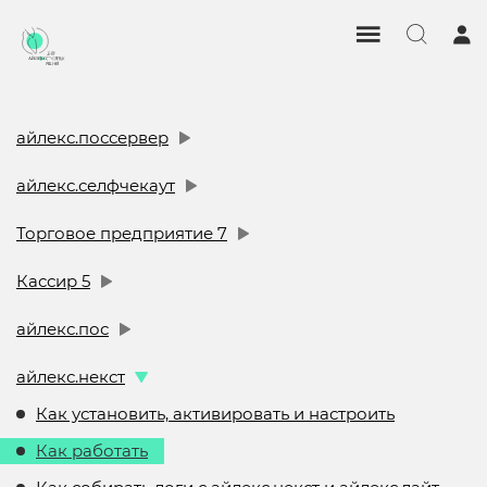
айлекс.поссервер
айлекс.селфчекаут
Торговое предприятие 7
Кассир 5
айлекс.пос
айлекс.некст
Как установить, активировать и настроить
Как работать