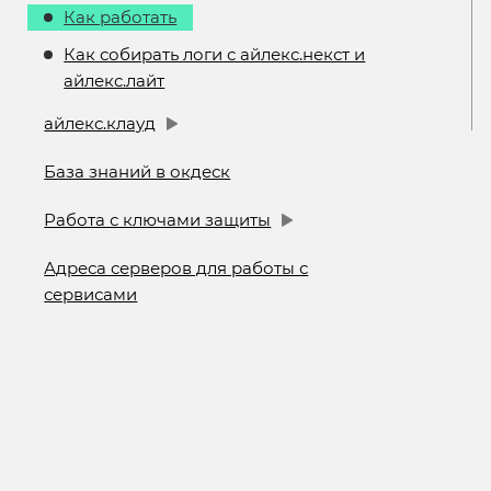
Как работать
Как собирать логи с айлекс.некст и
айлекс.лайт
айлекс.клауд
База знаний в окдеск
Работа с ключами защиты
Адреса серверов для работы с
сервисами