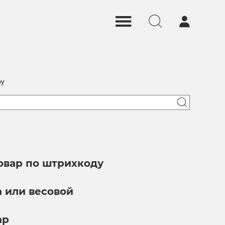
ру
овар по штрихкоду
а или весовой
ар