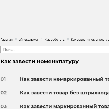
Главная
айлекс.некст
Как работать
Как завести номенклату
Как завести номенклатуру
01
Как завести немаркированный т
02
Как завести товар без штрихкод
03
Как завести маркированный тов