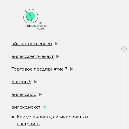
айлекс.поссервер
‹
айлекс.селфчекаут
Торговое предприятие 7
Кассир 5
айлекс.пос
айлекс.некст
Как установить, активировать и
настроить