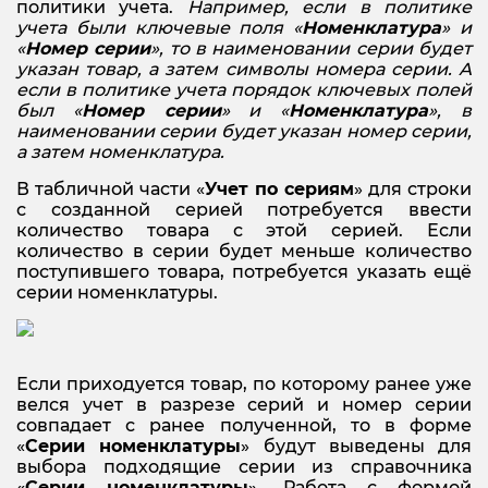
политики учета.
Например, если в политике
учета были ключевые поля «
Номенклатура
» и
«
Номер серии
», то в наименовании серии будет
указан товар, а затем символы номера серии. А
если в политике учета порядок ключевых полей
был «
Номер серии
» и «
Номенклатура
», в
наименовании серии будет указан номер серии,
а затем номенклатура.
В табличной части «
Учет по сериям
» для строки
с созданной серией потребуется ввести
количество товара с этой серией. Если
количество в серии будет меньше количество
поступившего товара, потребуется указать ещё
серии номенклатуры.
Если приходуется товар, по которому ранее уже
велся учет в разрезе серий и номер серии
совпадает с ранее полученной, то в форме
«
Серии номенклатуры
» будут выведены для
выбора подходящие серии из справочника
«
Серии номенклатуры
». Работа с формой