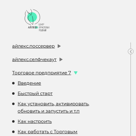
айлекс.поссервер
‹
айлекс.селфчекаут
Торговое предприятие 7
Введение
Быстрый старт
Как установить, активировать,
обновить и запустить и т.п
Как настроить
Как работать с Торговым