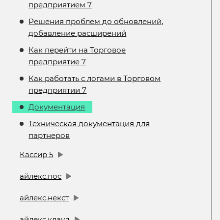
предприятием 7
Решения проблем до обновлений,
добавление расширений
Как перейти на Торговое
предприятие 7
Как работать с логами в Торговом
предприятии 7
Документация
Техническая документация для
партнеров
Кассир 5
айлекс.пос
айлекс.некст
айлекс.клауд