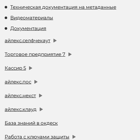
Техническая документация на метаданные
Видеоматериалы
Документация
айлекс.селфчекаут
Торговое предприятие 7
Кассир 5
айлекс.пос
айлекс.некст
айлекс.клауд
База знаний в окдеск
Работа с ключами защиты