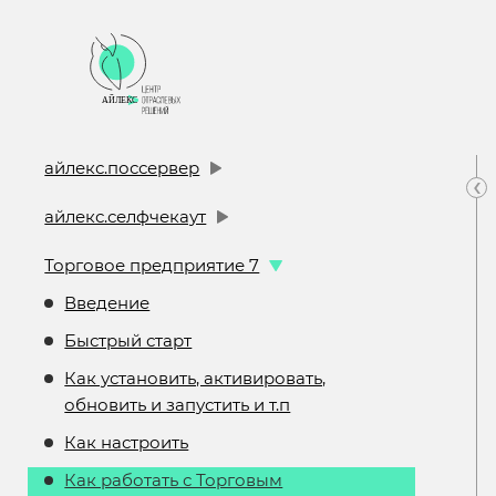
айлекс.поссервер
‹
айлекс.селфчекаут
Торговое предприятие 7
Введение
Быстрый старт
Как установить, активировать,
обновить и запустить и т.п
Как настроить
Как работать с Торговым