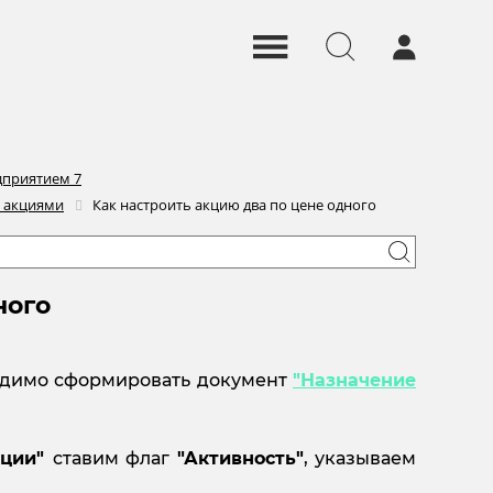
дприятием 7
с акциями
Как настроить акцию два по цене одного
ного
димо сформировать документ
"Назначение
кции"
ставим флаг
"Активность"
, указываем