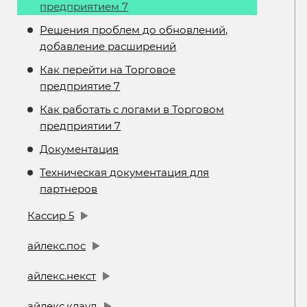
предприятием 7
Решения проблем до обновлений,
добавление расширений
Как перейти на Торговое
предприятие 7
Как работать с логами в Торговом
предприятии 7
Документация
Техническая документация для
партнеров
Кассир 5
айлекс.пос
айлекс.некст
айлекс.клауд