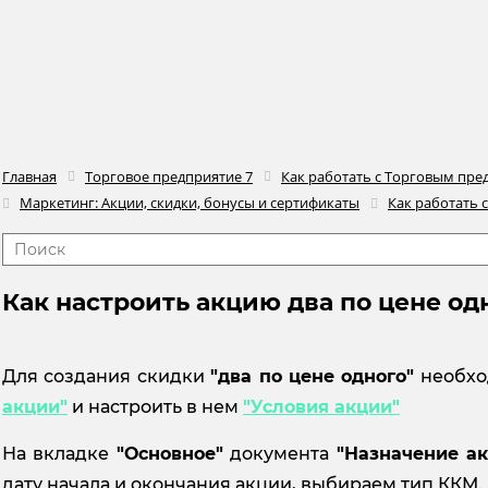
Главная
Торговое предприятие 7
Как работать с Торговым пре
Маркетинг: Акции, скидки, бонусы и сертификаты
Как работать 
Как настроить акцию два по цене од
Для создания скидки
"два по цене одного"
необхо
акции"
и настроить в нем
"Условия акции"
На вкладке
"Основное"
документа
"Назначение а
дату начала и окончания акции, выбираем тип ККМ.