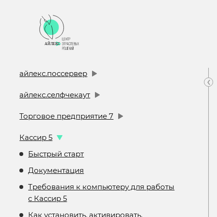
айлекс.поссервер
‹
айлекс.селфчекаут
Торговое предприятие 7
Кассир 5
Быстрый старт
Документация
Требования к компьютеру для работы
с Кассир 5
Как установить, активировать,