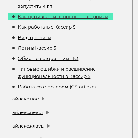
запустить и т.п
Как произвести основные настройки
Как работать с Кассир 5
Видеоролики
Логи в Кассир 5
Обмен со сторонним ПО
Типовые ошибки и расширение
функциональности в Кассир 5
Работа со стартером (CStart.exe)
айлекс.пос
айлекс.некст
айлекс.клауд