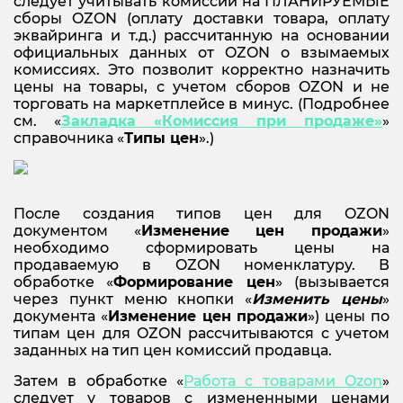
следует учитывать комиссии на ПЛАНИРУЕМЫЕ
сборы OZON (оплату доставки товара, оплату
эквайринга и т.д.) рассчитанную на основании
официальных данных от OZON о взымаемых
комиссиях. Это позволит корректно назначить
цены на товары, с учетом сборов OZON и не
торговать на маркетплейсе в минус. (Подробнее
см. «
Закладка «Комиссия при продаже»
»
справочника «
Типы цен
».)
После создания типов цен для OZON
документом «
Изменение цен продажи
»
необходимо сформировать цены на
продаваемую в OZON номенклатуру. В
обработке «
Формирование цен
» (вызывается
через пункт меню кнопки «
Изменить цены
»
документа «
Изменение цен продажи
») цены по
типам цен для OZON рассчитываются с учетом
заданных на тип цен комиссий продавца.
Затем в обработке «
Работа с товарами
Ozon
»
следует у товаров с измененными ценами