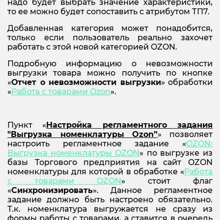
надо будет выбрать значение характеристики,
то ее можно будет сопоставить с атрибутом ТП7.
Добавленная категория может понадобится,
только если пользователь реально захочет
работать с этой новой категорией OZON.
Подробную информацию о невозможности
выгрузки товара можно получить по кнопке
«
Отчет о невозможности выгрузки
» обработки
«
Работа с товарами
Ozon
».
Пункт «
Настройка регламентного задания
"Выгрузка номенклатуры
Ozon”
» позволяет
настроить регламентное задание «
OZON:
Выгрузка номенклатуры OZON
» по выгрузке из
базы Торгового предприятия на сайт OZON
номенклатуры для которой в обработке «
Работа
с товарами OZON
» стоит флаг
«
Синхронизировать
». Данное регламентное
задание должно быть настроено обязательно.
Т.к. номенклатура выгружается не сразу из
формы работы с товарами, а ставится в очередь