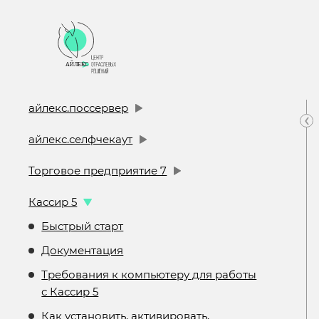
айлекс.поссервер
‹
айлекс.селфчекаут
Торговое предприятие 7
Кассир 5
Быстрый старт
Документация
Требования к компьютеру для работы
с Кассир 5
Как установить, активировать,