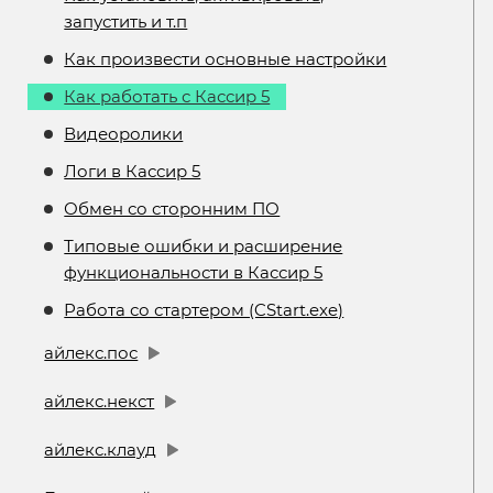
запустить и т.п
Как произвести основные настройки
Как работать с Кассир 5
Видеоролики
Логи в Кассир 5
Обмен со сторонним ПО
Типовые ошибки и расширение
функциональности в Кассир 5
Работа со стартером (CStart.exe)
айлекс.пос
айлекс.некст
айлекс.клауд