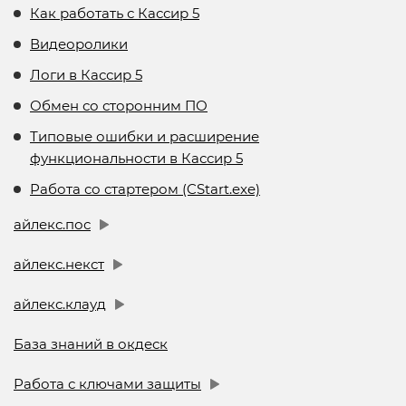
Как работать с Кассир 5
Видеоролики
Логи в Кассир 5
Обмен со сторонним ПО
Типовые ошибки и расширение
функциональности в Кассир 5
Работа со стартером (CStart.exe)
айлекс.пос
айлекс.некст
айлекс.клауд
База знаний в окдеск
Работа с ключами защиты