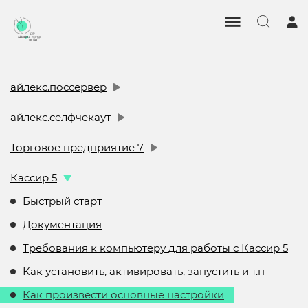
айлекс.поссервер
айлекс.селфчекаут
Торговое предприятие 7
Кассир 5
Быстрый старт
Документация
Требования к компьютеру для работы с Кассир 5
Как установить, активировать, запустить и т.п
Как произвести основные настройки