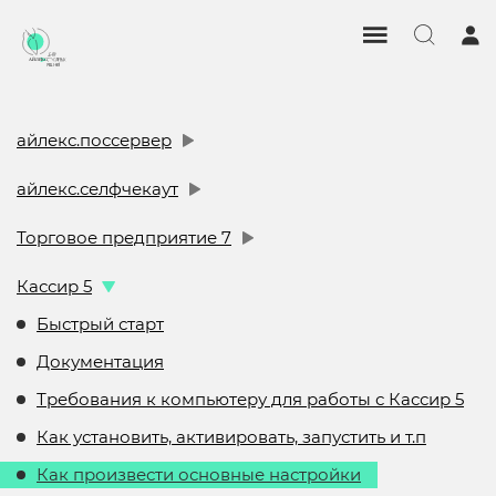
айлекс.поссервер
айлекс.селфчекаут
Торговое предприятие 7
Кассир 5
Быстрый старт
Документация
Требования к компьютеру для работы с Кассир 5
Как установить, активировать, запустить и т.п
Как произвести основные настройки