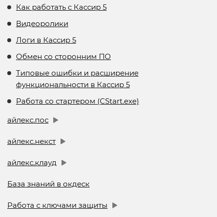
Как работать с Кассир 5
Видеоролики
Логи в Кассир 5
Обмен со сторонним ПО
Типовые ошибки и расширение
функциональности в Кассир 5
Работа со стартером (CStart.exe)
айлекс.пос
айлекс.некст
айлекс.клауд
База знаний в окдеск
Работа с ключами защиты