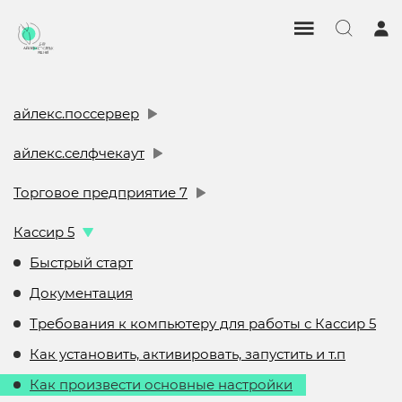
айлекс.поссервер
айлекс.селфчекаут
Торговое предприятие 7
Кассир 5
Быстрый старт
Документация
Требования к компьютеру для работы с Кассир 5
Как установить, активировать, запустить и т.п
Как произвести основные настройки