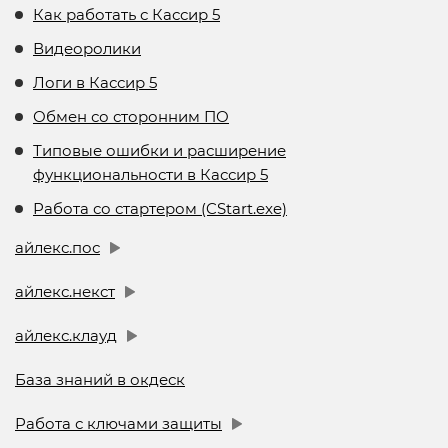
Как работать с Кассир 5
Видеоролики
Логи в Кассир 5
Обмен со сторонним ПО
Типовые ошибки и расширение
функциональности в Кассир 5
Работа со стартером (CStart.exe)
айлекс.пос
айлекс.некст
айлекс.клауд
База знаний в окдеск
Работа с ключами защиты