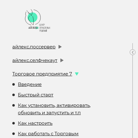
айлекс.поссервер
‹
айлекс.селфчекаут
Торговое предприятие 7
Введение
Быстрый старт
Как установить, активировать,
обновить и запустить и т.п
Как настроить
Как работать с Торговым