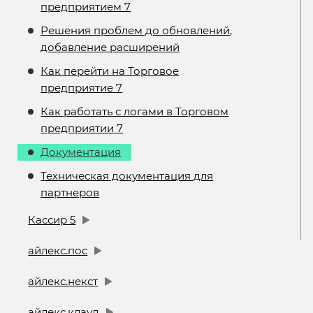
предприятием 7
Решения проблем до обновлений,
добавление расширений
Как перейти на Торговое
предприятие 7
Как работать с логами в Торговом
предприятии 7
Документация
Техническая документация для
партнеров
Кассир 5
айлекс.пос
айлекс.некст
айлекс.клауд