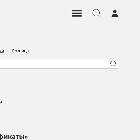
ки
Розница
»
фикаты»