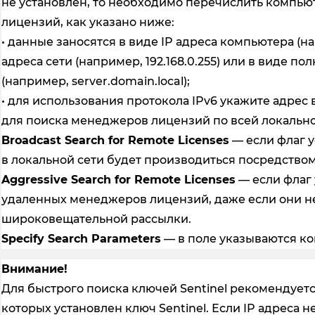
не установлен, то необходимо перечислить компь
лицензий, как указано ниже:
• данные заносятся в виде IP адреса компьютера (напр
адреса сети (например, 192.168.0.255) или в виде 
(например, server.domain.local);
• для использования протокола IPv6 укажите адрес 
для поиска менеджеров лицензий по всей локально
Broadcast Search for Remote Licenses
— если флаг 
в локальной сети будет производиться посредств
Aggressive Search for Remote Licenses
— если флаг 
удаленных менеджеров лицензий, даже если они н
широковещательной рассылки.
Specify Search Parameters
— в поле указываются к
Внимание!
Для быстрого поиска ключей Sentinel рекомендуетс
которых установлен ключ Sentinel. Если IP адреса н