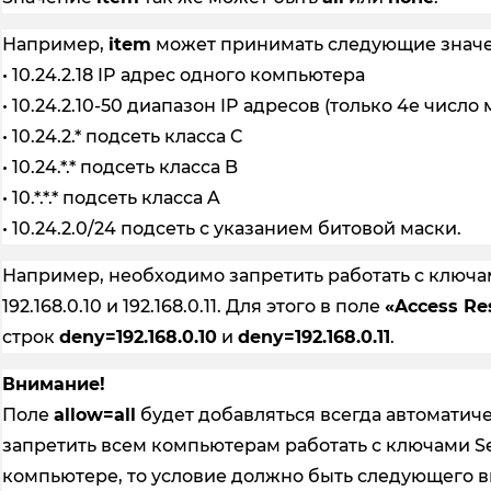
Например,
item
может принимать следующие значе
• 10.24.2.18 IP адрес одного компьютера
• 10.24.2.10-50 диапазон IP адресов (только 4е числ
• 10.24.2.* подсеть класса C
• 10.24.*.* подсеть класса B
• 10.*.*.* подсеть класса A
• 10.24.2.0/24 подсеть с указанием битовой маски.
Например, необходимо запретить работать с ключам
192.168.0.10 и 192.168.0.11. Для этого в поле
«Access Res
строк
deny=192.168.0.10
и
deny=192.168.0.11
.
Внимание!
Поле
allow=all
будет добавляться всегда автоматич
запретить всем компьютерам работать с ключами Se
компьютере, то условие должно быть следующего в