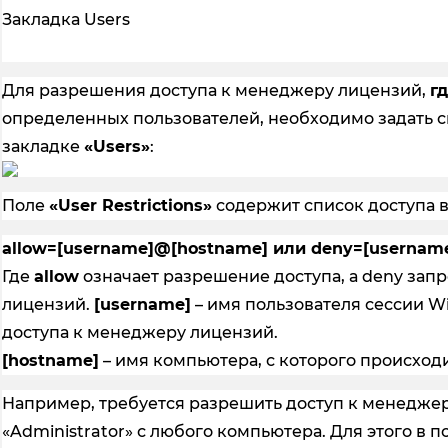
Закладка Users
Для разрешения доступа к менеджеру лицензий,
г
определенных пользователей, необходимо задать 
закладке
«Users»
:
Поле
«User Restrictions»
содержит список доступа 
allow=[username]@[hostname] или deny=[usernam
Где
allow
означает разрешение доступа, а deny зап
лицензий.
[username]
– имя пользователя сессии W
доступа к менеджеру лицензий.
[hostname]
– имя компьютера, с которого происход
Например, требуется разрешить доступ к менедже
«Administrator» с любого компьютера. Для этого в п