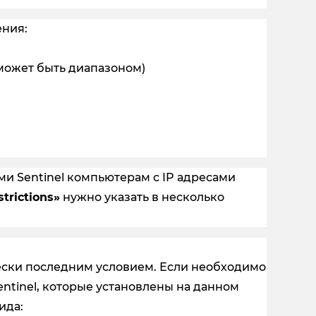
ния:
о может быть диапазоном)
и Sentinel компьютерам с IP адресами
trictions»
нужно указать в несколько
ески последним условием. Если необходимо
ntinel, которые установлены на данном
ида: