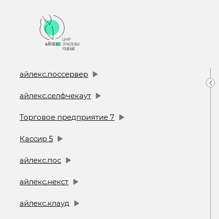
айлекс.поссервер
‹
айлекс.селфчекаут
Торговое предприятие 7
Кассир 5
айлекс.пос
айлекс.некст
айлекс.клауд