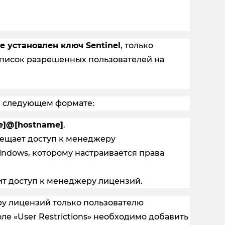
де установлен ключ Sentinel
, только
список разрешенных пользователей на
в следующем формате:
e]@[hostname]
.
рещает доступ к менеджеру
indows, которому настраивается права
ит доступ к менеджеру лицензий.
ру лицензий только пользователю
оле «User Restrictions» необходимо добавить