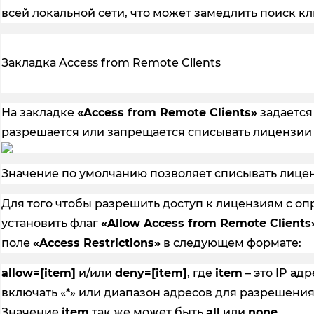
всей локальной сети, что может замедлить поиск кл
Закладка Access from Remote Clients
На закладке
«Access from Remote Clients»
задается
разрешается или запрещается списывать лицензии
Значение по умолчанию позволяет списывать лице
Для того чтобы разрешить доступ к лицензиям с 
установить флаг
«Allow Access from Remote Clients
поле
«Access Restrictions»
в следующем формате:
allow=[item]
и/или
deny=[item]
, где
item
– это IP ад
включать «*» или диапазон адресов для разрешени
Значение
item
так же может быть
all
или
none
.