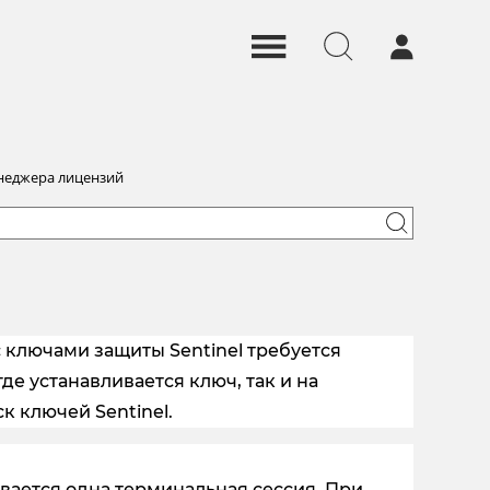
неджера лицензий
с ключами защиты Sentinel требуется
е устанавливается ключ, так и на
к ключей Sentinel.
ается одна терминальная сессия. При