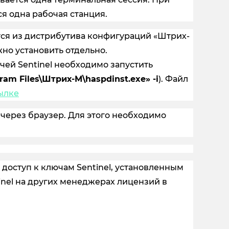
я одна рабочая станция.
тся из дистрибутива конфигураций «Штрих-
но установить отдельно.
ей Sentinel необходимо запустить
ram Files\Штрих-М\haspdinst.exe» -i
). Файл
ылке
через браузер. Для этого необходимо
оступ к ключам Sentinel, установленным
inel на других менеджерах лицензий в