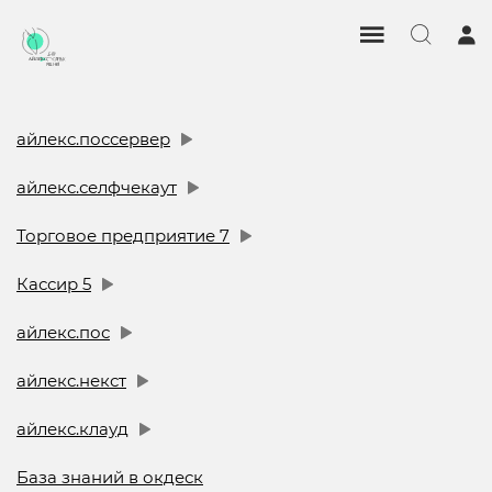
айлекс.поссервер
айлекс.селфчекаут
Торговое предприятие 7
Кассир 5
айлекс.пос
айлекс.некст
айлекс.клауд
База знаний в окдеск