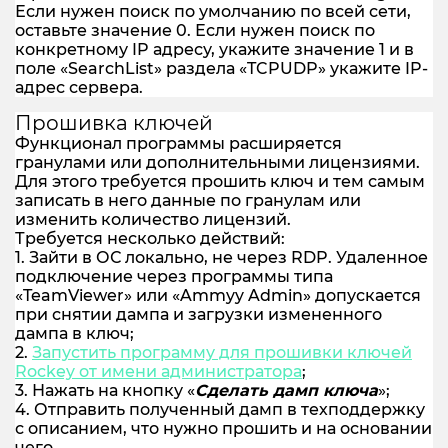
Если нужен поиск по умолчанию по всей сети,
оставьте значение 0. Если нужен поиск по
конкретному IP адресу, укажите значение 1 и в
поле «SearchList» раздела «TCPUDP» укажите IP-
адрес сервера.
Прошивка ключей
Функционал программы расширяется
гранулами или дополнительными лицензиями.
Для этого требуется прошить ключ и тем самым
записать в него данные по гранулам или
изменить количество лицензий.
Требуется несколько действий:
1. Зайти в ОС локально, не через RDP. Удаленное
подключение через программы типа
«TeamViewer» или «Ammyy Admin» допускается
при снятии дампа и загрузки измененного
дампа в ключ;
2.
Запустить программу для прошивки ключей
Rockey от имени администратора
;
3. Нажать на кнопку «
Сделать дамп ключа
»;
4. Отправить полученный дамп в техподдержку
с описанием, что нужно прошить и на основании
чего.