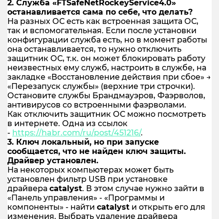
2. Служба «FTSafeNetRockeyService4.0»
останавливается сама по себе, что делать?
На разных ОС есть как встроенная защита ОС,
так и вспомогательная. Если после установки
конфигурации служба есть, но в момент работы
она останавливается, то нужно отключить
защитник ОС, т.к. он может блокировать работу
неизвестных ему служб, настроить в службе, на
закладке «Восстановление действия при сбое» →
«Перезапуск службы» (верхние три строчки).
Остановите службы Брандмауэров, Фаэрволов,
антивирусов со встроенными фаэрволами.
Как отключить защитник ОС можно посмотреть
в интернете. Одна из ссылок
-
https://habr.com/ru/post/451216/
.
3. Ключ локальный, но при запуске
сообщается, что не найден ключ защиты.
Драйвер установлен.
На некоторых компьютерах может быть
установлен фильтр USB при установке
драйвера
catalyst
. В этом случае нужно зайти в
«Панель управления» - «Программы и
компоненты» - найти
catalyst
и открыть его для
изменения. Выбрать удаление драйвера