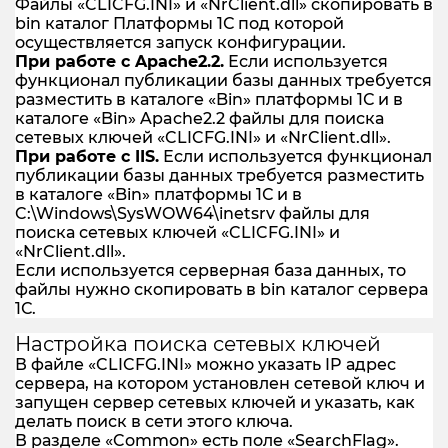
Файлы «CLICFG.INI» и «NrClient.dll» скопировать в
bin каталог Платформы 1С под которой
осуществляется запуск конфигурации.
При работе с Apache2.2.
Если используется
функционал публикации базы данных требуется
разместить в каталоге «Bin» платформы 1С и в
каталоге «Bin» Apache2.2 файлы для поиска
сетевых ключей «CLICFG.INI» и «NrClient.dll».
При работе с IIS.
Если используется функционал
публикации базы данных требуется разместить
в каталоге «Bin» платформы 1С и в
C:\Windows\SysWOW64\inetsrv файлы для
поиска сетевых ключей «CLICFG.INI» и
«NrClient.dll».
Если используется серверная база данных, то
файлы нужно скопировать в bin каталог сервера
1С.
Настройка поиска сетевых ключей
В файле «CLICFG.INI» можно указать IP адрес
сервера, на котором установлен сетевой ключ и
запущен сервер сетевых ключей и указать, как
делать поиск в сети этого ключа.
В разделе «Common» есть поле «SearchFlag».