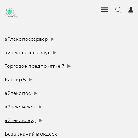
айлекс.поссервер
айлекс.селфчекаут
Торговое предприятие 7
Кассир 5
айлекс.пос
айлекс.некст
айлекс.клауд
База знаний в окдеск