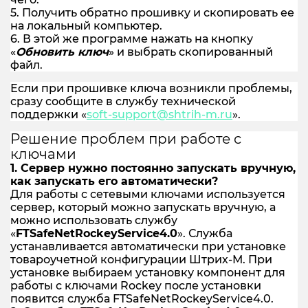
5. Получить обратно прошивку и скопировать ее
на локальный компьютер.
6. В этой же программе нажать на кнопку
«
Обновить ключ
» и выбрать скопированный
файл.
Если при прошивке ключа возникли проблемы,
сразу сообщите в службу технической
поддержки «
soft-support@shtrih-m.ru
».
Решение проблем при работе с
ключами
1. Сервер нужно постоянно запускать вручную,
как запускать его автоматически?
Для работы с сетевыми ключами используется
сервер, который можно запускать вручную, а
можно использовать службу
«
FTSafeNetRockeyService4.0
». Служба
устанавливается автоматически при установке
товароучетной конфигурации Штрих-М. При
установке выбираем установку компонент для
работы с ключами Rockey после установки
появится служба FTSafeNetRockeyService4.0.