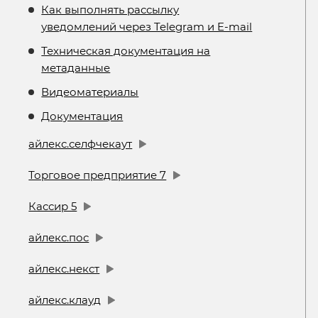
Как выполнять рассылку
уведомлений через Telegram и E-mail
Техническая документация на
метаданные
Видеоматериалы
Документация
айлекс.селфчекаут
Торговое предприятие 7
Кассир 5
айлекс.пос
айлекс.некст
айлекс.клауд