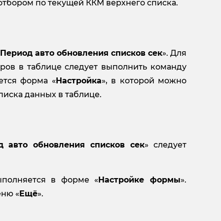
отбором по текущей ККМ верхнего списка.
Период авто обновления списков сек
». Для
ров в таблице следует выполнить команду
ется форма «
Настройка
», в которой можно
писка данных в таблице.
д авто обновления списков сек
» следует
ыполняется в форме «
Настройке формы
».
еню «
Ещё
».