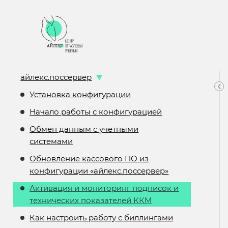
айлекс.поссервер
‹
Установка конфигурации
Начало работы с конфигурацией
Обмен данным с учетными
системами
Обновление кассового ПО из
конфигурации «айлекс.поссервер»
Активация и мониторинг подписок и
технических показателей ККМ
Как настроить работу с биллингами