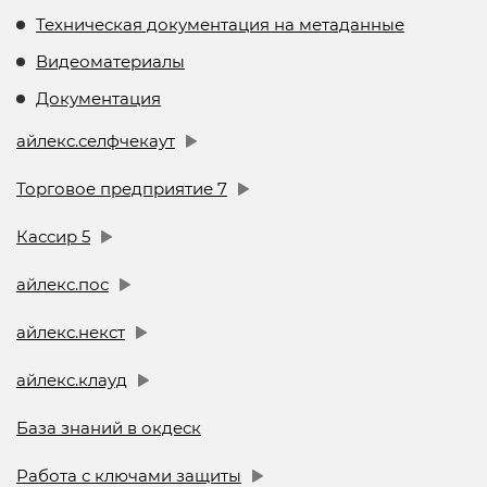
Техническая документация на метаданные
Видеоматериалы
Документация
айлекс.селфчекаут
Торговое предприятие 7
Кассир 5
айлекс.пос
айлекс.некст
айлекс.клауд
База знаний в окдеск
Работа с ключами защиты