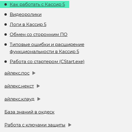
Как работать с Кассир 5
Видеоролики
Логи в Кассир 5
Обмен со сторонним ПО
Типовые ошибки и расширение
функциональности в Кассир 5
Работа со стартером (CStart.exe)
айлекс.пос
айлекс.некст
айлекс.клауд
База знаний в окдеск
Работа с ключами защиты