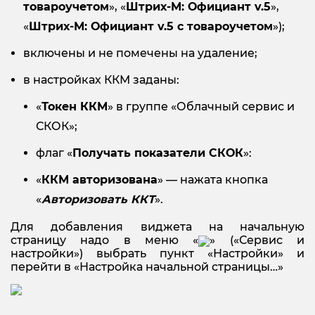
товароучетом
», «
Штрих-М: Официант
v.5
»,
«
Штрих-М: Официант
v.5 с товароучетом
»);
включены и не помечены на удаление;
в настройках ККМ заданы:
«
Токен ККМ
» в группе «Облачный сервис и
СКОК»;
флаг «
Получать показатели СКОК
»:
«
ККМ авторизована
» — нажата кнопка
«
Авторизовать ККТ
».
Для добавления виджета на начальную
страницу надо в меню «
» («Сервис и
настройки») выбрать пункт «Настройки» и
перейти в «Настройка начальной страницы…»