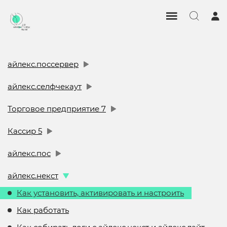
айлекс.поссервер
айлекс.селфчекаут
Торговое предприятие 7
Кассир 5
айлекс.пос
айлекс.некст
Как установить, активировать и настроить
Как работать