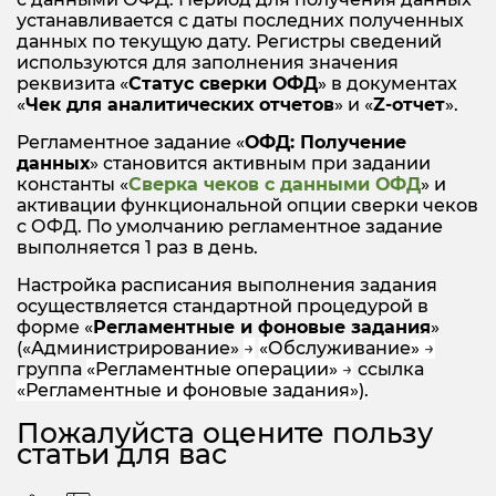
устанавливается с даты последних полученных
данных по текущую дату. Регистры сведений
используются для заполнения значения
реквизита «
Статус сверки ОФД
» в документах
«
Чек для аналитических отчетов
» и «
Z-отчет
».
Регламентное задание «
ОФД: Получение
данных
» становится активным при задании
константы «
Сверка чеков с данными ОФД
» и
активации функциональной опции сверки чеков
с ОФД. По умолчанию регламентное задание
выполняется 1 раз в день.
Настройка расписания выполнения задания
осуществляется стандартной процедурой в
форме «
Регламентные и фоновые задания
»
(«Администрирование»
→
«
Обслуживание
»
→
группа
«Регламентные операции»
→
ссылка
«Регламентные и фоновые задания»)
.
Пожалуйста оцените пользу
статьи для вас