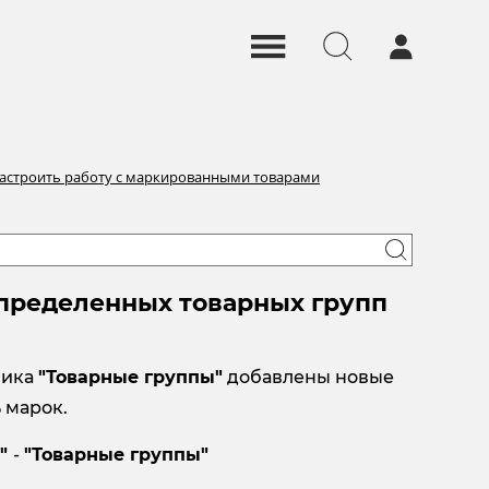
настроить работу с маркированными товарами
определенных товарных групп
ника
"Товарные группы"
добавлены новые
 марок.
е"
-
"Товарные группы"