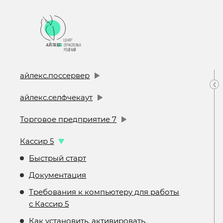
айлекс.поссервер
‹
айлекс.селфчекаут
Торговое предприятие 7
Кассир 5
Быстрый старт
Документация
Требования к компьютеру для работы
с Кассир 5
Как установить, активировать,