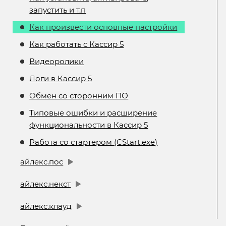
запустить и т.п
Как произвести основные настройки
Как работать с Кассир 5
Видеоролики
Логи в Кассир 5
Обмен со сторонним ПО
Типовые ошибки и расширение
функциональности в Кассир 5
Работа со стартером (CStart.exe)
айлекс.пос
айлекс.некст
айлекс.клауд