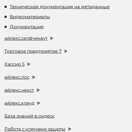
Техническая документация на метаданные
Видеоматериалы
Документация
айлекс.селфчекаут
Торговое предприятие 7
Кассир 5
айлекс.пос
айлекс.некст
айлекс.клауд
База знаний в окдеск
Работа с ключами защиты