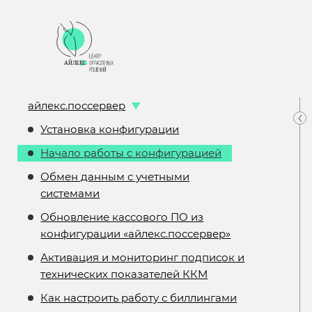
айлекс.поссервер
‹
Установка конфигурации
Начало работы с конфигурацией
Обмен данным с учетными
системами
Обновление кассового ПО из
конфигурации «айлекс.поссервер»
Активация и мониторинг подписок и
технических показателей ККМ
Как настроить работу с биллингами