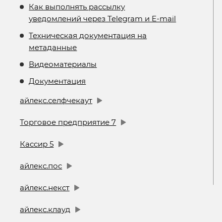
Как выполнять рассылку
уведомлений через Telegram и E-mail
Техническая документация на
метаданные
Видеоматериалы
Документация
айлекс.селфчекаут
Торговое предприятие 7
Кассир 5
айлекс.пос
айлекс.некст
айлекс.клауд