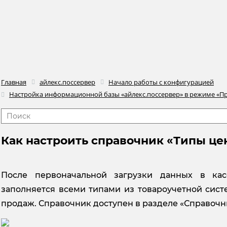
Главная
айлекс.поссервер
Начало работы с конфигурацией
Настройка информационной базы «айлекс.поссервер» в режиме «П
Как настроить справочник «Типы це
После первоначальной загрузки данных в ка
заполняется всеми типами из товароучетной сист
продаж. Справочник доступен в разделе «Справоч