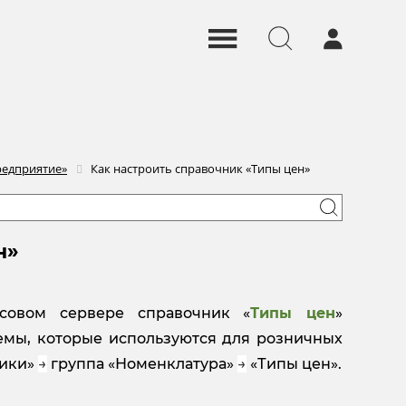
редприятие»
Как настроить справочник «Типы цен»
н»
ссовом сервере справочник «
Типы цен
»
емы, которые используются для розничных
ники»
→
группа «Номенклатура»
→
«Типы цен».