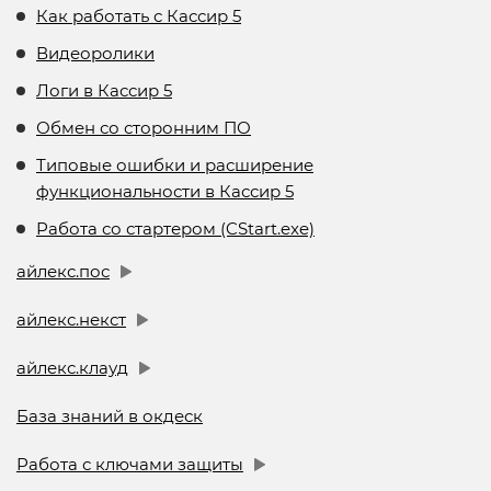
Как работать с Кассир 5
Видеоролики
Логи в Кассир 5
Обмен со сторонним ПО
Типовые ошибки и расширение
функциональности в Кассир 5
Работа со стартером (CStart.exe)
айлекс.пос
айлекс.некст
айлекс.клауд
База знаний в окдеск
Работа с ключами защиты