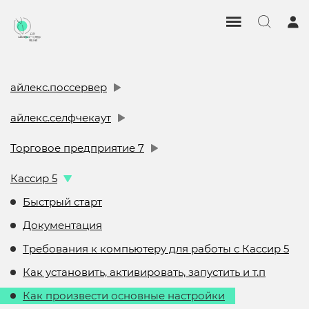
айлекс.поссервер
айлекс.селфчекаут
Торговое предприятие 7
Кассир 5
Быстрый старт
Документация
Требования к компьютеру для работы с Кассир 5
Как установить, активировать, запустить и т.п
Как произвести основные настройки