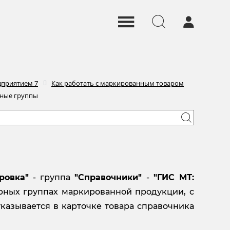
дприятием 7
Как работать с маркированным товаром
рные группы
ровка"
- группа
"Справочники"
-
"ГИС МТ:
рных группах маркированной продукции, с
указывается в карточке товара справочника