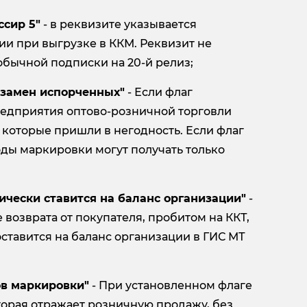
ссир 5"
- в реквизите указывается
и при выгрузке в ККМ. Реквизит не
обычной подписки на 20-й релиз;
взамен испорченных"
- Если флаг
 предприятия оптово-розничной торговли
 которые пришли в негодность. Если флаг
коды маркировки могут получать только
ически ставится на баланс организации"
-
 возврата от покупателя, пробитом на ККТ,
оставится на баланс организации в ГИС МТ
ов маркировки"
- При установленном флаге
орая отражает розничную продажу, без