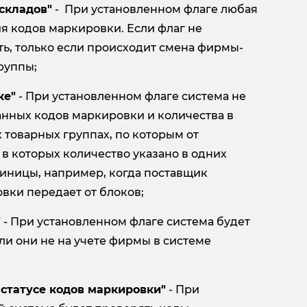
 складов"
- При установленном флаге любая
я кодов маркировки. Если флаг не
ть, только если происходит смена фирмы-
руппы;
ке"
- При установленном флаге система не
анных кодов маркировки и количества в
 товарных группах, по которым от
в которых количество указано в одних
диницы, например, когда поставщик
овки передает от блоков;
"
- При установленном флаге система будет
ли они не на учете фирмы в системе
статусе кодов маркировки"
- При