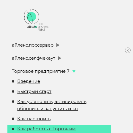
айлекс.поссервер
‹
айлекс.селфчекаут
Торговое предприятие 7
Введение
Быстрый старт
Как установить, активировать,
обновить и запустить и т.п
Как настроить
Как работать с Торговым