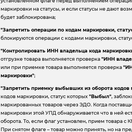
установленном флаге перед выполнением операций
маркировки на статусы, и если статусы не дают во
будет заблокирована;
"Запретить операции по кодам маркировки, стату
блокируются операции с кодами маркировки, стату
"Контролировать ИНН владельца кода маркировк
отгрузке товара выполняется проверка
"ИНН владе
или при приемке товара выполняется проверка
"ИН
маркировки"
;
"Запретить приемку выбывших из оборота кодов
кодов маркировки, статус которых
"Выбыл"
, забло
маркированных товаров через ЭДО. Когда поставщ
маркировки этой УПД обнаруживается что в ней ес
оборота. То, если флаг установлен, прием товара с
При снятом флаге – товар можно принять, но на п