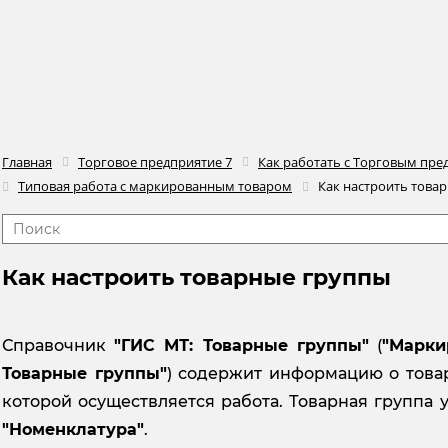
Главная
Торговое предприятие 7
Как работать с Торговым пре
Типовая работа с маркированным товаром
Как настроить това
Как настроить товарные группы
Справочник
"ГИС МТ: Товарные группы"
(
"Марки
Товарные группы"
) содержит информацию о това
которой осуществляется работа. Товарная группа 
"Номенклатура"
.