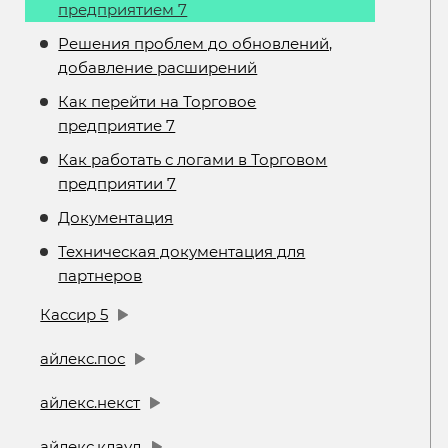
предприятием 7
Решения проблем до обновлений,
добавление расширений
Как перейти на Торговое
предприятие 7
Как работать с логами в Торговом
предприятии 7
Документация
Техническая документация для
партнеров
Кассир 5
айлекс.пос
айлекс.некст
айлекс.клауд