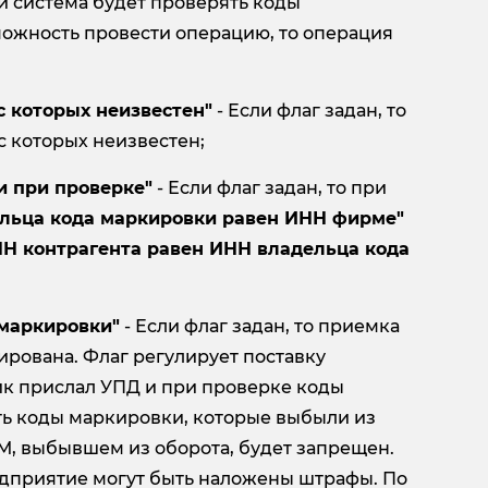
 система будет проверять коды
зможность провести операцию, то операция
с которых неизвестен"
- Если флаг задан, то
с которых неизвестен;
и при проверке"
- Если флаг задан, то при
льца кода маркировки равен ИНН фирме"
Н контрагента равен ИНН владельца кода
 маркировки"
- Если флаг задан, то приемка
кирована. Флаг регулирует поставку
ик прислал УПД и при проверке коды
ть коды маркировки, которые выбыли из
 КМ, выбывшем из оборота, будет запрещен.
редприятие могут быть наложены штрафы. По