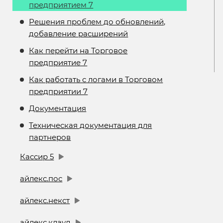
предприятием 7
Решения проблем до обновлений,
добавление расширений
Как перейти на Торговое
предприятие 7
Как работать с логами в Торговом
предприятии 7
Документация
Техническая документация для
партнеров
Кассир 5
айлекс.пос
айлекс.некст
айлекс.клауд