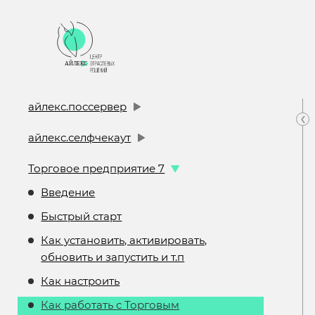
айлекс.поссервер
‹
айлекс.селфчекаут
Торговое предприятие 7
Введение
Быстрый старт
Как установить, активировать,
обновить и запустить и т.п
Как настроить
Как работать с Торговым