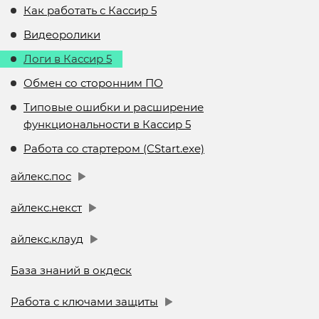
Как работать с Кассир 5
Видеоролики
Логи в Кассир 5
Обмен со сторонним ПО
Типовые ошибки и расширение
функциональности в Кассир 5
Работа со стартером (CStart.exe)
айлекс.пос
айлекс.некст
айлекс.клауд
База знаний в окдеск
Работа с ключами защиты