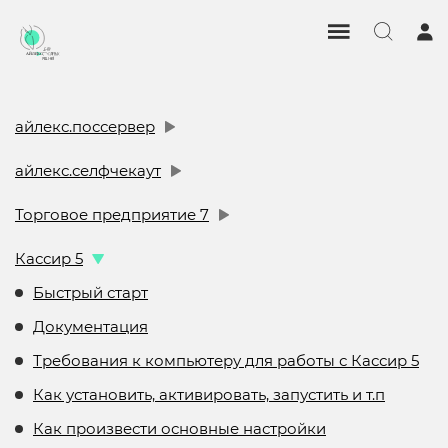
айлекс.поссервер
айлекс.селфчекаут
Торговое предприятие 7
Кассир 5
Быстрый старт
Документация
Требования к компьютеру для работы с Кассир 5
Как установить, активировать, запустить и т.п
Как произвести основные настройки