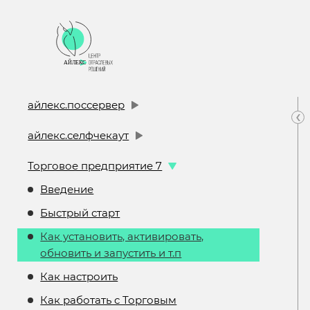
айлекс.поссервер
‹
айлекс.селфчекаут
Торговое предприятие 7
Введение
Быстрый старт
Как установить, активировать,
обновить и запустить и т.п
Как настроить
Как работать с Торговым