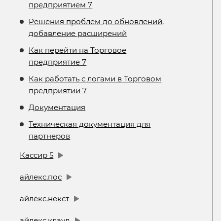
предприятием 7
Решения проблем до обновлений,
добавление расширений
Как перейти на Торговое
предприятие 7
Как работать с логами в Торговом
предприятии 7
Документация
Техническая документация для
партнеров
Кассир 5
айлекс.пос
айлекс.некст
айлекс.клауд