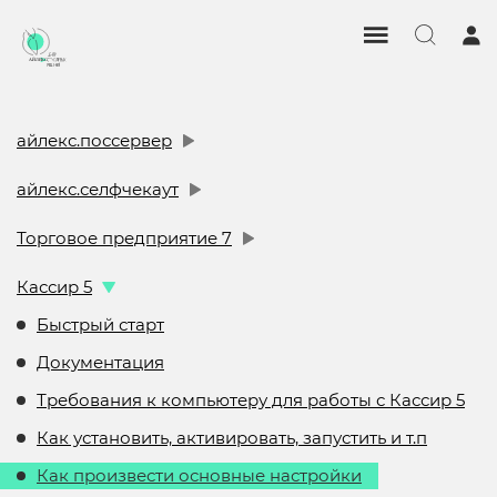
айлекс.поссервер
айлекс.селфчекаут
Торговое предприятие 7
Кассир 5
Быстрый старт
Документация
Требования к компьютеру для работы с Кассир 5
Как установить, активировать, запустить и т.п
Как произвести основные настройки