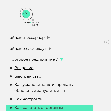
айлекс.поссервер
‹
айлекс.селфчекаут
Торговое предприятие 7
Введение
Быстрый старт
Как установить, активировать,
обновить и запустить и т.п
Как настроить
Как работать с Торговым