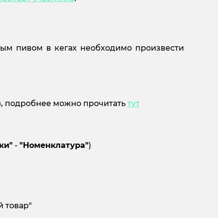
ым пивом в кегах необходимо произвести
Д), подробнее можно прочитать
тут
ки"
-
"Номенклатура"
)
:
й товар"