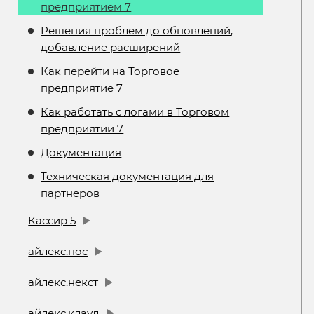
предприятием 7
Решения проблем до обновлений,
добавление расширений
Как перейти на Торговое
предприятие 7
Как работать с логами в Торговом
предприятии 7
Документация
Техническая документация для
партнеров
Кассир 5
айлекс.пос
айлекс.некст
айлекс.клауд