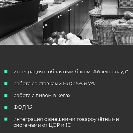
интеграция с облачным бэком "Айлекс.клауд"
работа со ставками НДС: 5% и 7%
работа с пивом в кегах
ФФД 1.2
интеграция с внешними товароучётными
системами от ЦОР и 1С