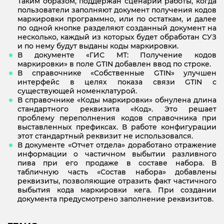
Таким образом, поддержан сценарий работы, когда
пользователи заполняют документ получения кодов
маркировки программно, или по остаткам, и далее
по одной кнопке разделяют созданный документ на
несколько, каждый из которых будет обработан СУЗ
и по нему будут выданы коды маркировки.
В документе «ГИС МТ: Получение кодов
маркировки» в поле GTIN добавлен ввод по строке.
В справочнике «Собственные GTIN» улучшен
интерфейс в целях показа связи GTIN с
существующей номенклатурой.
В справочнике «Коды маркировки» обнулена длина
стандартного реквизита «Код». Это решает
проблему переполнения кодов справочника при
выставленных префиксах. В работе конфигурации
этот стандартный реквизит не использовался.
В документе «Отчет отдела» доработано отражение
информации о частичном выбытии разливного
пива при его продаже в составе набора. В
табличную часть «Состав набора» добавлены
реквизиты, позволяющие отразить факт частичного
выбытия кода маркировки кега. При создании
документа предусмотрено заполнение реквизитов.