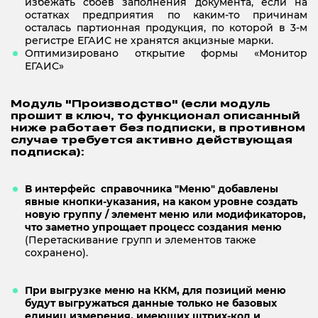
избежать сбоев заполнения документа, если на
остатках предприятия по каким-то причинам
осталась партионная продукция, по которой в 3-м
регистре ЕГАИС не хранятся акцизные марки.
Оптимизировано открытие формы «Монитор
ЕГАИС»
Модуль "Производство" (если модуль
прошит в ключ, то функционал описанный
ниже работает без подписки, в противном
случае требуется активно действующая
подписка):
В интерфейс справочника "Меню" добавлены
явные кнопки-указания, на каком уровне создать
новую группу / элемент меню или модификаторов,
что заметно упрощает
процесс создания меню
(Перетаскивание групп и элементов также
сохранено).
При выгрузке меню на ККМ, для позиций меню
будут выгружаться данные только не базовых
единиц измерения, имеющих штрих-код и